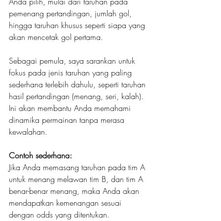
Anda pilih, mulai dari taruhan pada 
pemenang pertandingan, jumlah gol, 
hingga taruhan khusus seperti siapa yang 
akan mencetak gol pertama.
Sebagai pemula, saya sarankan untuk 
fokus pada jenis taruhan yang paling 
sederhana terlebih dahulu, seperti taruhan 
hasil pertandingan (menang, seri, kalah). 
Ini akan membantu Anda memahami 
dinamika permainan tanpa merasa 
kewalahan.
Contoh sederhana:
Jika Anda memasang taruhan pada tim A 
untuk menang melawan tim B, dan tim A 
benar-benar menang, maka Anda akan 
mendapatkan kemenangan sesuai 
dengan odds yang ditentukan.