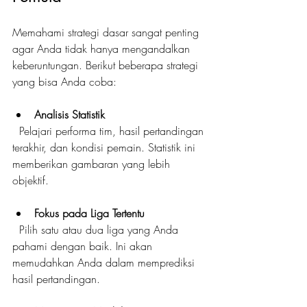
Memahami strategi dasar sangat penting 
agar Anda tidak hanya mengandalkan 
keberuntungan. Berikut beberapa strategi 
yang bisa Anda coba:
Analisis Statistik
  Pelajari performa tim, hasil pertandingan 
terakhir, dan kondisi pemain. Statistik ini 
memberikan gambaran yang lebih 
objektif.
Fokus pada Liga Tertentu
  Pilih satu atau dua liga yang Anda 
pahami dengan baik. Ini akan 
memudahkan Anda dalam memprediksi 
hasil pertandingan.