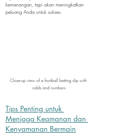
kemenangan, tapi akan meningkatkan 
peluang Anda untuk sukses.
Close-up view of a football betting slip with 
odds and numbers
Tips Penting untuk 
Menjaga Keamanan dan 
Kenyamanan Bermain