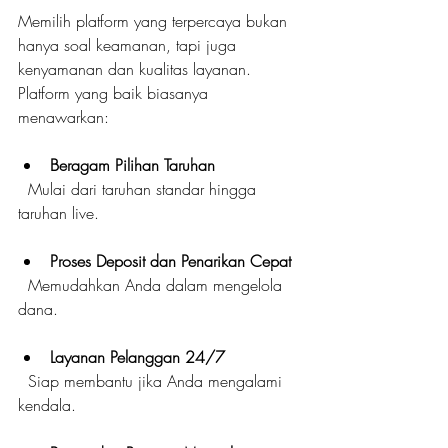
Memilih platform yang terpercaya bukan 
hanya soal keamanan, tapi juga 
kenyamanan dan kualitas layanan. 
Platform yang baik biasanya 
menawarkan:
Beragam Pilihan Taruhan
  Mulai dari taruhan standar hingga 
taruhan live.
Proses Deposit dan Penarikan Cepat
  Memudahkan Anda dalam mengelola 
dana.
Layanan Pelanggan 24/7
  Siap membantu jika Anda mengalami 
kendala.