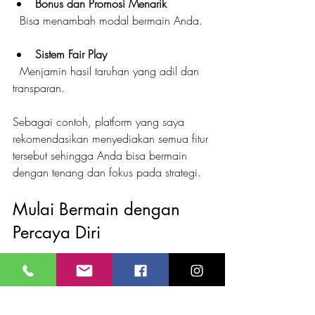
Bonus dan Promosi Menarik
  Bisa menambah modal bermain Anda.
Sistem Fair Play
  Menjamin hasil taruhan yang adil dan 
transparan.
Sebagai contoh, platform yang saya 
rekomendasikan menyediakan semua fitur 
tersebut sehingga Anda bisa bermain 
dengan tenang dan fokus pada strategi.
Mulai Bermain dengan 
Percaya Diri
Sekarang, setelah Anda memahami dasar-
dasar dan strategi, saatnya mencoba 
peruntungan dengan langkah yang 