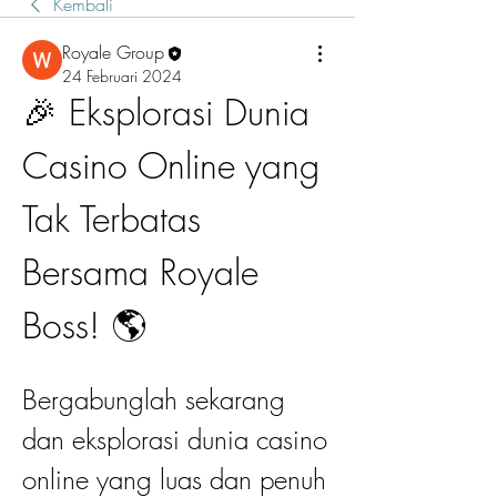
Kembali
Royale Group
24 Februari 2024
🎉 Eksplorasi Dunia 
Casino Online yang 
Tak Terbatas 
Bersama Royale 
Boss! 🌎
Bergabunglah sekarang 
dan eksplorasi dunia casino 
online yang luas dan penuh 