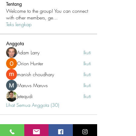
Tentang
Welcome to the group! You can connect
with other members, ge
...
Teks lengkap
Anggota
Adam Larry
Ikuti
Orion Hunter
Ikuti
manish choudhary
Ikuti
Maruvs Maruvs
Ikuti
Jetequdi
Ikuti
Lihat Semua Anggota (30)