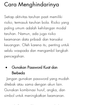
Cara Menghindarinya
Setiap aktivitas taruhan pasti memiliki 
risiko, termasuk taruhan bola. Risiko yang 
paling umum adalah kehilangan modal 
taruhan. Namun, ada juga risiko 
keamanan data pribadi dan transaksi 
keuangan. Oleh karena itu, penting untuk 
selalu waspada dan mengambil langkah 
pencegahan.
Gunakan Password Kuat dan 
Berbeda
  Jangan gunakan password yang mudah 
ditebak atau sama dengan akun lain. 
Gunakan kombinasi huruf, angka, dan 
simbol untuk meningkatkan keamanan.