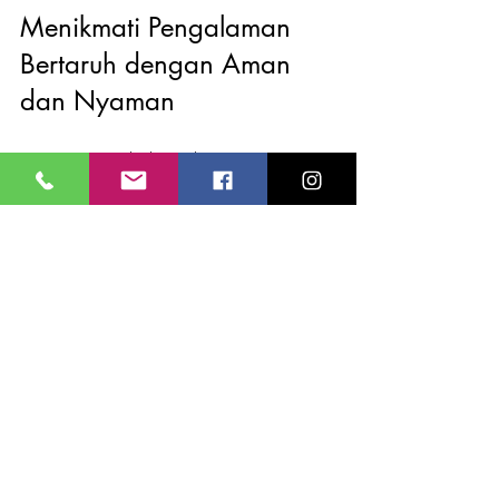
Menikmati Pengalaman 
Bertaruh dengan Aman 
dan Nyaman
Saya percaya bahwa dengan 
menerapkan cara aman bertaruh pada 
taruhan bola, Anda bisa mendapatkan 
pengalaman yang menyenangkan dan 
minim risiko. Selalu ingat untuk bertaruh 
secara bertanggung jawab dan gunakan 
strategi yang sudah Anda pelajari. 
Jangan lupa untuk memilih situs yang 
terpercaya agar keamanan data dan 
transaksi Anda terjamin.
Jika Anda ingin mencoba peruntungan, 
pastikan untuk selalu memulai dengan 