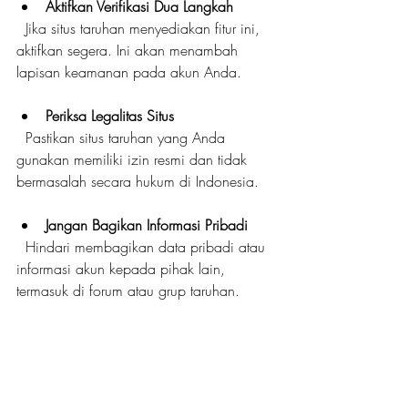
Aktifkan Verifikasi Dua Langkah
  Jika situs taruhan menyediakan fitur ini, 
aktifkan segera. Ini akan menambah 
lapisan keamanan pada akun Anda.
Periksa Legalitas Situs
  Pastikan situs taruhan yang Anda 
gunakan memiliki izin resmi dan tidak 
bermasalah secara hukum di Indonesia.
Jangan Bagikan Informasi Pribadi
  Hindari membagikan data pribadi atau 
informasi akun kepada pihak lain, 
termasuk di forum atau grup taruhan.