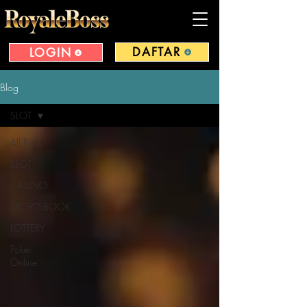
DAFTAR
LOGIN
Blog
SLOT
All Posts
SLOT
CASINO
SPORTSBOOK
LOTTERY
Poker
Online