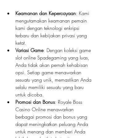
Keamanan dan Kepercayaan
: Kami 
mengutamakan keamanan pemain 
kami dengan teknologi enkripsi 
terbaru dan kebijakan privasi yang 
ketat.
Variasi Game
: Dengan koleksi game 
slot online Spadegaming yang luas, 
Anda tidak akan pernah kehabisan 
opsi. Setiap game menawarkan 
sesuatu yang unik, memastikan Anda 
selalu memiliki sesuatu yang baru 
untuk dicoba.
Promosi dan Bonus
: Royale Boss 
Casino Online menawarkan 
berbagai promosi dan bonus yang 
dapat meningkatkan peluang Anda 
untuk menang dan memberi Anda 