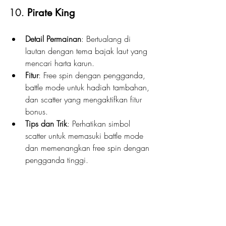
10. 
Pirate King
Detail Permainan
: Bertualang di 
lautan dengan tema bajak laut yang 
mencari harta karun.
Fitur
: Free spin dengan pengganda, 
battle mode untuk hadiah tambahan, 
dan scatter yang mengaktifkan fitur 
bonus.
Tips dan Trik
: Perhatikan simbol 
scatter untuk memasuki battle mode 
dan memenangkan free spin dengan 
pengganda tinggi.