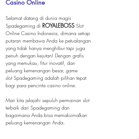
Casino Online
Selamat datang di dunia magis 
ROYALEBOSS
Spadegaming di 
 Slot 
Online Casino Indonesia, dimana setiap 
putaran membawa Anda ke petualangan 
yang tidak hanya menghibur tapi juga 
penuh dengan kejutan! Dengan grafis 
yang memukau, fitur inovatif, dan 
peluang kemenangan besar, game 
slot Spadegaming adalah pilihan tepat 
bagi para pencinta casino online. 
Mari kita jelajahi sepuluh permainan slot 
terbaik dari Spadegaming dan 
bagaimana Anda bisa memaksimalkan 
peluang kemenangan Anda.