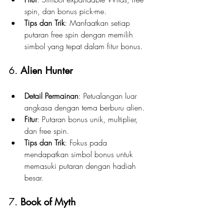
spin, dan bonus pick-me.
Tips dan Trik
: Manfaatkan setiap 
putaran free spin dengan memilih 
simbol yang tepat dalam fitur bonus.
6. 
Alien Hunter
Detail Permainan
: Petualangan luar 
angkasa dengan tema berburu alien.
Fitur
: Putaran bonus unik, multiplier, 
dan free spin.
Tips dan Trik
: Fokus pada 
mendapatkan simbol bonus untuk 
memasuki putaran dengan hadiah 
besar.
7. 
Book of Myth