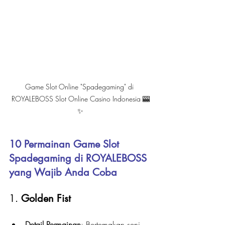
Game Slot Online "Spadegaming" di 
ROYALEBOSS Slot Online Casino Indonesia 🎰
✨
10 Permainan Game Slot 
Spadegaming di ROYALEBOSS 
yang Wajib Anda Coba
1. 
Golden Fist
Detail Permainan
: Bertemakan seni 